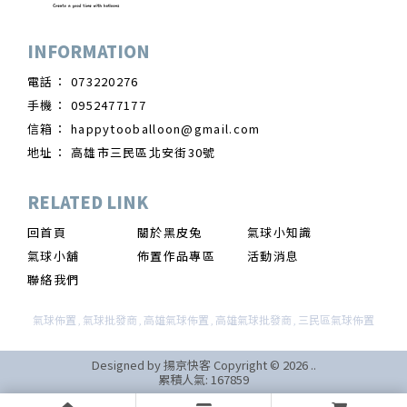
073220276
0952477177
happytooballoon@gmail.com
高雄市三民區北安街30號
回首頁
關於黑皮兔
氣球小知識
氣球小舖
佈置作品專區
活動消息
聯絡我們
氣球佈置
氣球批發商
高雄氣球佈置
高雄氣球批發商
三民區氣球佈置
Designed by
揚京快客
Copyright © 2026
..
累積人氣: 167859