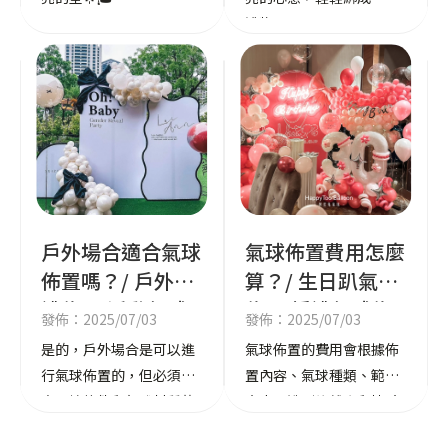
禮物。
戶外場合適合氣球
氣球佈置費用怎麼
佈置嗎？/ 戶外婚
算？/ 生日趴氣球
禮佈置,活動氣球
佈置,婚禮氣球佈
發佈：2025/07/03
發佈：2025/07/03
佈置,高雄戶外婚
置,高雄生日趴氣
是的，戶外場合是可以進
氣球佈置的費用會根據佈
禮佈置,高雄活動
球佈置,高雄婚禮
行氣球佈置的，但必須注
置內容、氣球種類、範圍
氣球佈置
氣球佈置
意環境條件與氣球材質的
大小、造型複雜度與地點
選擇，才能避免氣球提前
等因素變動。