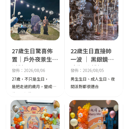
27歲生日驚喜佈
22歲生日直接帥
置｜戶外夜景生日
一波 ｜ 黑銀鏡面
派對
系生日派對
發佈：2026/08/06
發佈：2026/08/05
27歲，不只是生日，
男生生日、成人生日、夜
是把走過的歲月，變成今
間派對都很適合
晚最閃耀的風景。