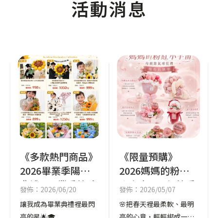
活動消息
《多款熱門商品》
《限量預購》
2026畢業季陽光
2026媽媽的粉紅
典禮 - 畢業季節系
小宇宙 - 母親節愛
發佈：2026/06/20
發佈：2026/05/07
列商品
的氣球花禮
讓我成為畢業典禮裡最閃
🌸把春天裡最柔軟、最明
亮的星🌟🎓
亮的心意，輕輕綁成一份