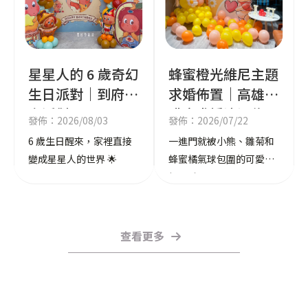
星星人的 6 歲奇幻
蜂蜜橙光維尼主題
生日派對｜到府居
求婚佈置｜高雄咖
家派對
啡店求婚浪漫佈置
發佈：2026/08/03
發佈：2026/07/22
6 歲生日醒來，家裡直接
一進門就被小熊、雛菊和
變成星星人的世界 🌟
蜂蜜橘氣球包圍的可愛暴
擊。🍯🧡
查看更多